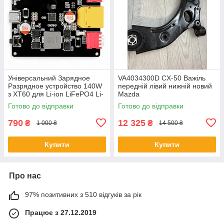
Універсальний Зарядное
VA4034300D CX-50 Важіль
Разрядное устройство 140W
передній лівий нижній новий
з XT60 для Li-ion LiFePO4 Li-
Mazda
Pol 2s 3s 5s 6s
Готово до відправки
Готово до відправки
790
12 325
₴
₴
1 000 ₴
14 500 ₴
Купити
Купити
Про нас
97% позитивних з 510 відгуків за рік
Працює з 27.12.2019