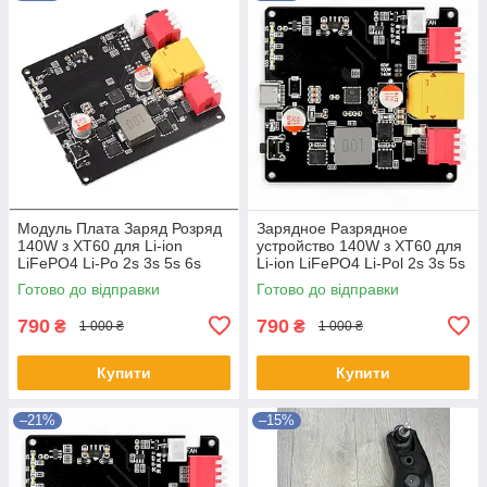
Модуль Плата Заряд Розряд
Зарядное Разрядное
140W з XT60 для Li-ion
устройство 140W з XT60 для
LiFePO4 Li-Po 2s 3s 5s 6s
Li-ion LiFePO4 Li-Pol 2s 3s 5s
Модуль power bank Плата
6s Модуль power bank Плата
Готово до відправки
Готово до відправки
швидкого заряджання
швидкого заряджання
790
790
₴
₴
1 000 ₴
1 000 ₴
Купити
Купити
–21%
–15%