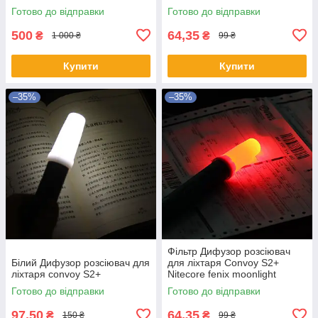
Польща
Готово до відправки
Готово до відправки
500
64,35
₴
₴
1 000 ₴
99 ₴
Купити
Купити
–35%
–35%
Фільтр Дифузор розсіювач
Білий Дифузор розсіювач для
для ліхтаря Convoy S2+
ліхтаря convoy S2+
Nitecore fenix moonlight
24,5мм
Готово до відправки
Готово до відправки
97,50
64,35
₴
₴
150 ₴
99 ₴