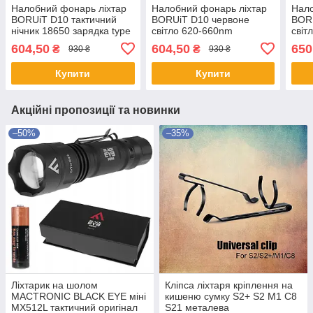
Налобний фонарь ліхтар
Налобний фонарь ліхтар
Нало
BORUiT D10 тактичний
BORUiT D10 червоне
BOR
нічник 18650 зарядка type
світло 620-660nm
світ
C
тактичний нічник 18650
такт
604,50
604,50
650
₴
₴
930 ₴
930 ₴
зарядка type C
заря
Купити
Купити
Акційні пропозиції та новинки
–50%
–35%
Ліхтарик на шолом
Кліпса ліхтаря кріплення на
MACTRONIC BLACK EYE міні
кишеню сумку S2+ S2 M1 C8
MX512L тактичний оригінал
S21 металева