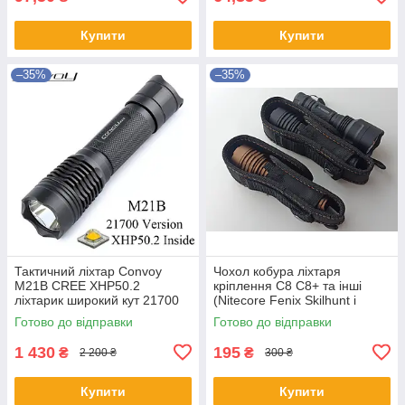
Купити
Купити
–35%
–35%
Тактичний ліхтар Convoy
Чохол кобура ліхтаря
M21B CREE XHP50.2
кріплення C8 C8+ та інші
ліхтарик широкий кут 21700
(Nitecore Fenix Skilhunt і
акумулятор
Olight)
Готово до відправки
Готово до відправки
1 430
195
₴
₴
2 200 ₴
300 ₴
Купити
Купити