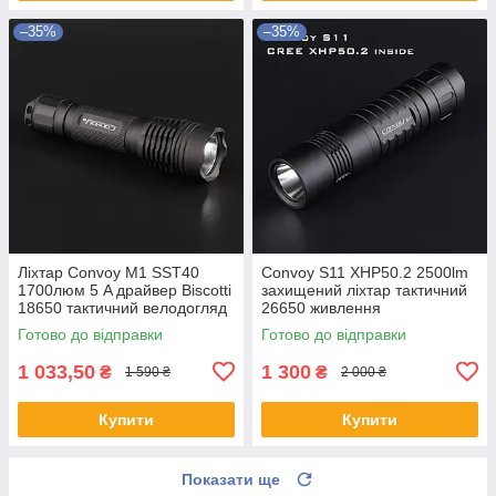
–35%
–35%
Ліхтар Convoy M1 SST40
Convoy S11 XHP50.2 2500lm
1700люм 5 A драйвер Biscotti
захищений ліхтар тактичний
18650 тактичний велодогляд
26650 живлення
Готово до відправки
Готово до відправки
1 033,50
1 300
₴
₴
1 590 ₴
2 000 ₴
Купити
Купити
Показати ще