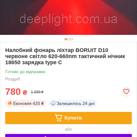
Налобний фонарь ліхтар BORUiT D10
червоне світло 620-660nm тактичний нічник
18650 зарядка type C
Готово до відправки
Роздріб
780
₴
1 200 ₴
Економія
420 ₴
Залишилось
24 дні
Купити
або