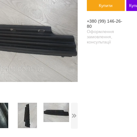
Купити
Куп
+380 (99) 146-26-
80
Оформлення
замовлення,
консультації