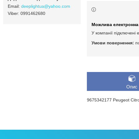
deeplightua@yahoo.com
0991462680
У компанії підключені 
п
Опис
9675342177 Peugeot Citr