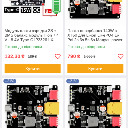
Модуль плати зарядки 2S +
Плата повербанка 140W з
BMS баланс модуль li ion 7.4
XT60 для Li-ion LiFePO4 Li-
V - 8.4V Type C IP2326 LX-
Pol 2s 3s 5s 6s Модуль power
USC-V2
bank Плата швидкого
Готово до відправки
Готово до відправки
заряджання
132,30
790
₴
₴
189 ₴
1 000 ₴
Купити
Купити
–21%
–21%