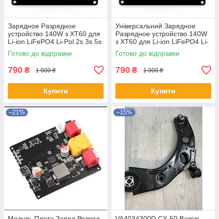
Зарядное Разрядное
Універсальний Зарядное
устройство 140W з XT60 для
Разрядное устройство 140W
Li-ion LiFePO4 Li-Pol 2s 3s 5s
з XT60 для Li-ion LiFePO4 Li-
6s Модуль power bank Плата
Pol 2s 3s 5s 6s
Готово до відправки
Готово до відправки
швидкого заряджання
790
790
₴
₴
1 000 ₴
1 000 ₴
Купити
Купити
–21%
–15%
Модуль Плата Заряд Розряд
VA4034300D CX-50 Важіль