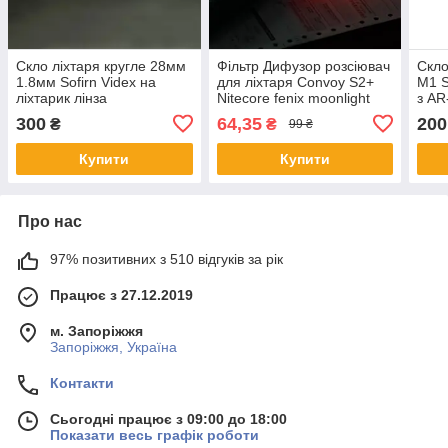
Скло ліхтаря кругле 28мм
Фільтр Дифузор розсіювач
Скло
1.8мм Sofirn Videx на
для ліхтаря Convoy S2+
M1 S
ліхтарик лінза
Nitecore fenix moonlight
з AR
24,5мм
28.5
300
64,35
200
₴
₴
99 ₴
s21
Купити
Купити
Про нас
97% позитивних з 510 відгуків за рік
Працює з 27.12.2019
м. Запоріжжя
Запоріжжя, Україна
Контакти
Сьогодні працює з 09:00 до 18:00
Показати весь графік роботи