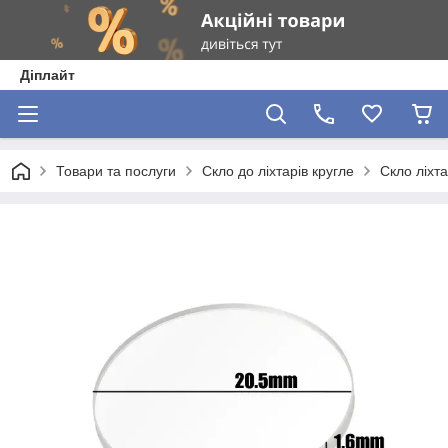
Діплайт
Товари та послуги
Скло до ліхтарів кругле
Скло ліхта