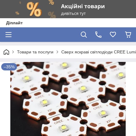
Діплайт
Товари та послуги
Сверх яскраві світлодіоди CREE Lum
–35%