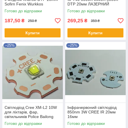
Sofirn Fenix Wurkkos
DTP 20мм ЛАЗЕРНИЙ
Готово до відправки
Готово до відправки
187,50
269,25
₴
₴
250 ₴
359 ₴
Купити
Купити
–25%
–25%
Світлодіод Cree XM-L2 10W
Інфрачервоний світлодіод
для ліхтарів, фар,
850nm 3W CREE IR 20мм
світильників Police Bailong
16мм
Готово до відправки
Готово до відправки