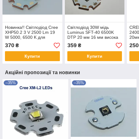
Новинка!! Світлодіод Cree
Світлодіод 30W мідь
CRE
XHP50.2 3 V 2500 Lm 19
Luminus SFT-40 6500K
240
W 5000, 6500 K для
DTP 20 мм 16 мм висока
20мм
ліхтарів, фар, світильників
інтенсивність для ліхтарів
Feni
370
359
250
₴
₴
мідь 20 мм
пошуковий
фон
Купити
Купити
Акційні пропозиції та новинки
–35%
–35%