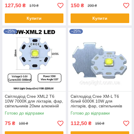
127,50
150
₴
₴
170 ₴
200 ₴
Купити
Купити
–25%
–25%
Світлодіод Cree XML2 T6
Світлодіод Cree XM-L T6
10W 7000К для ліхтарів, фар,
білий 6000К 10W для
світильників 20мм алюміній
ліхтарів, фар, світильників
Police Bailong
Готово до відправки
Готово до відправки
75
112,50
₴
₴
100 ₴
150 ₴