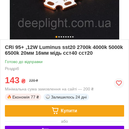
CRi 95+ ,12W Luminus sst20 2700k 4000k 5000k
6500k 20мм 16мм мідь сст40 сст20
Готово до відправки
Роздріб
143
₴
220 ₴
Мінімальна сума замовлення на сайті — 200 ₴
Економія
77 ₴
Залишилось
24 дні
Купити
або