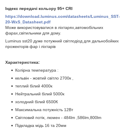
Індекс передачі кольору 95+ CRI
https://download.luminus.com/datasheets/Luminus_SST-
20-WxS_Datasheet.pdf
Може використовуватися в ліхтарях,автомобільних
фарах,світильники для дому.
Luminus sst20 дуже потужний світлодіод для дальнобойких
прожекторів фар і ліхтарів
Характеристика:
Колірна температура :
кельвін - жовтий світло 2700к ,
теплий білий 4000к
Нейтральний білий 5000к
холодний білий 6500К
Максимальна потужність 12Вт
Світловий потік, люмен - 484lm ,586lm,800lm
Підкладка мідь 16 та 20мм