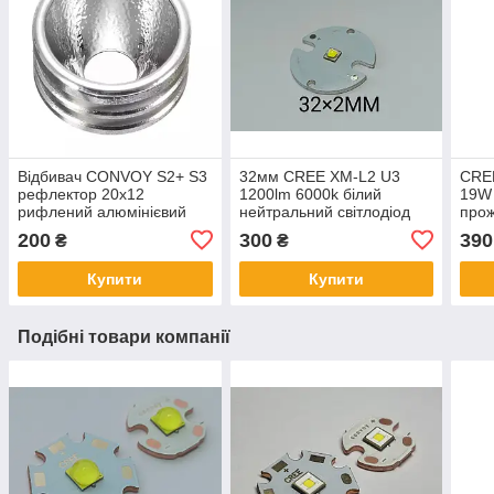
Відбивач CONVOY S2+ S3
32мм CREE XM-L2 U3
CRE
рефлектор 20х12
1200lm 6000k білий
19W 
рифлений алюмінієвий
нейтральний світлодіод
прож
текстурований оптика фар
для ліхтарів
200
300
390
₴
₴
5050 LED
Купити
Купити
Подібні товари компанії