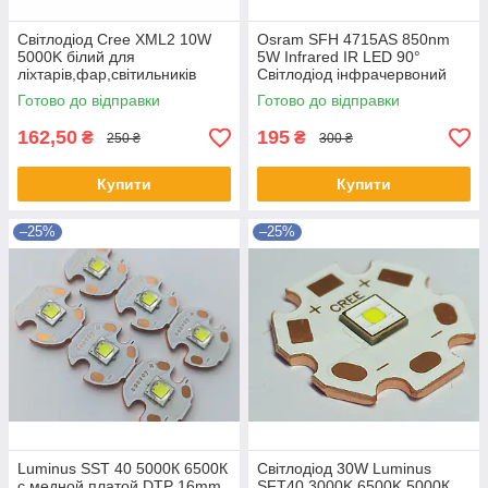
Світлодіод Cree XML2 10W
Osram SFH 4715AS 850nm
5000K білий для
5W Infrared IR LED 90°
ліхтарів,фар,світильників
Світлодіод інфрачервоний
Готово до відправки
Готово до відправки
162,50
195
₴
₴
250 ₴
300 ₴
Купити
Купити
–25%
–25%
Luminus SST 40 5000К 6500К
Світлодіод 30W Luminus
с медной платой DTP 16mm
SFT40 3000K 6500K 5000К