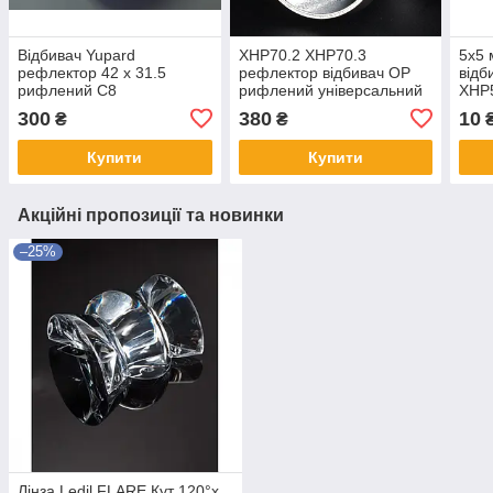
Відбивач Yupard
XHP70.2 XHP70.3
5x5 
рефлектор 42 х 31.5
рефлектор відбивач OP
відб
рифлений C8
рифлений універсальний
XHP5
апельсинова корка OP
38*46мм
опти
300
380
10
₴
₴
Orange Peel c8+ m21a
Купити
Купити
Акційні пропозиції та новинки
–25%
Лінза Ledil FLARE Кут 120°х