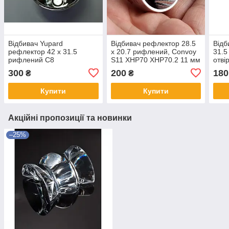
Відбивач Yupard
Відбивач рефлектор 28.5
Відб
рефлектор 42 х 31.5
х 20.7 рифлений, Convoy
31.5
рифлений C8
S11 XHP70 XHP70.2 11 мм
отві
апельсинова корка OP
300
200
180
₴
₴
Orange Peel c8+ m21a
Купити
Купити
Акційні пропозиції та новинки
–25%