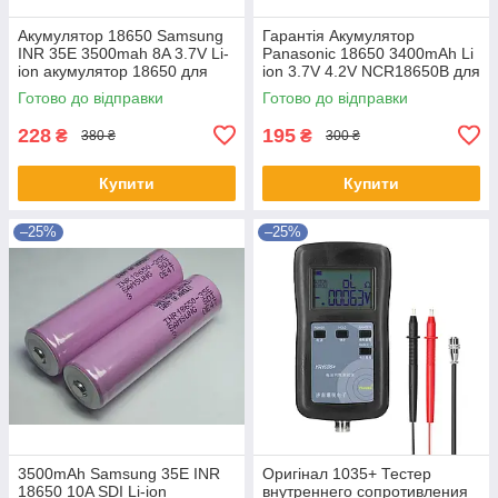
Акумулятор 18650 Samsung
Гарантія Акумулятор
INR 35E 3500mah 8A 3.7V Li-
Panasonic 18650 3400mAh Li
ion акумулятор 18650 для
ion 3.7V 4.2V NCR18650B для
ліхтарів повербанків збірок
повербанків ліхтарів
Готово до відправки
Готово до відправки
228
195
₴
₴
380 ₴
300 ₴
Купити
Купити
–25%
–25%
3500mAh Samsung 35E INR
Оригінал 1035+ Тестер
18650 10A SDI Li-ion
внутреннего сопротивления