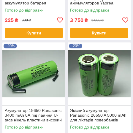
аккумулятор батарея
аккумуляторов Yaorea
виступаючий плюс
YR1030+
Готово до відправки
Готово до відправки
225
3 750
₴
₴
300 ₴
5 000 ₴
Купити
Купити
–20%
–20%
Акумулятор 18650 Panasonic
Якісний акумулятор
3400 mAh 8А під паяння U-
Panasonic 26650 A 5000 mAh
tags нікель пластини високий
для ліхтарів повербанків
струм з виводами
26650A
Готово до відправки
Готово до відправки