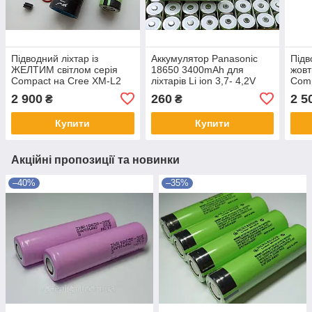
Підводний ліхтар із
Аккумулятор Panasonic
Підв
ЖЕЛТИМ світлом серія
18650 3400mAh для
жовт
Compact на Cree XM-L2
ліхтарів Li ion 3,7- 4,2V
Comp
10 W + АКУМУЛЯТОР
NCR18650B
10 W
2 900
260
2 5
₴
₴
Panasonic 26650 5500mAh
Купити
Купити
Акційні пропозиції та новинки
–40%
–35%