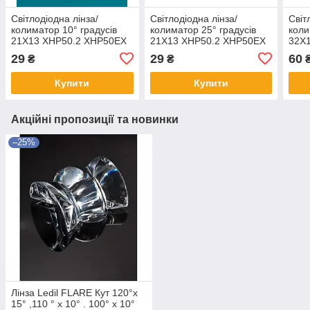
Світлодіодна лінза/
Світлодіодна лінза/
Світ
колиматор 10° градусів
колиматор 25° градусів
коли
21Х13 XHP50.2 XHP50EX
21Х13 XHP50.2 XHP50EX
32Х
5*5
5*5
29
29
60
₴
₴
Купити
Купити
Акційні пропозиції та новинки
–25%
Лінза Ledil FLARE Кут 120°х
15° ,110 ° х 10° . 100° x 10°