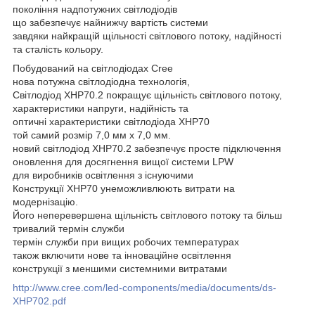
покоління надпотужних світлодіодів
що забезпечує найнижчу вартість системи
завдяки найкращій щільності світлового потоку, надійності
та сталість кольору.
Побудований на світлодіодах Cree
нова потужна світлодіодна технологія,
Світлодіод XHP70.2 покращує щільність світлового потоку,
характеристики напруги, надійність та
оптичні характеристики світлодіода XHP70
той самий розмір 7,0 мм x 7,0 мм.
новий світлодіод XHP70.2 забезпечує просте підключення
оновлення для досягнення вищої системи LPW
для виробників освітлення з існуючими
Конструкції XHP70 унеможливлюють витрати на
модернізацію.
Його неперевершена щільність світлового потоку та більш
тривалий термін служби
термін служби при вищих робочих температурах
також включити нове та інноваційне освітлення
конструкції з меншими системними витратами
http://www.cree.com/led-components/media/documents/ds-
XHP702.pdf