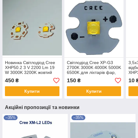
Новинка Світлодіод Cree
Світлодіод Cree XP-G3
3,5x
XHP50.2 3 V 2200 Lm 19
2700K 3000K 4000K 5000K
відб
W 3000K 3200K жовтий
6500K для ліхтарів фар,
XHP3
світло для ліхтарів, фар,
світильників 12 14 16 20
опти
450
150
10
₴
₴
світильників мідь 20 мм
мм
Купити
Купити
Акційні пропозиції та новинки
–35%
–35%