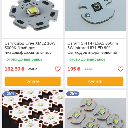
Світлодіод Cree XML2 10W
Osram SFH 4715AS 850nm
5000K білий для
5W Infrared IR LED 90°
ліхтарів,фар,світильників
Світлодіод інфрачервоний
Готово до відправки
Готово до відправки
162,50
195
₴
₴
250 ₴
300 ₴
Купити
Купити
–35%
–25%