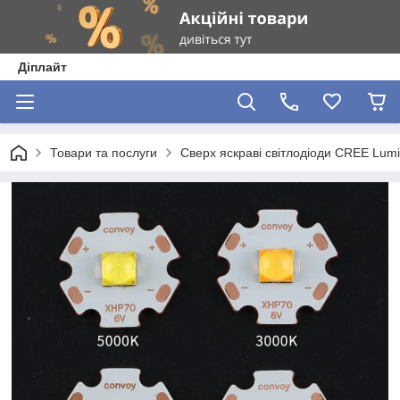
Діплайт
Товари та послуги
Сверх яскраві світлодіоди CREE Lum