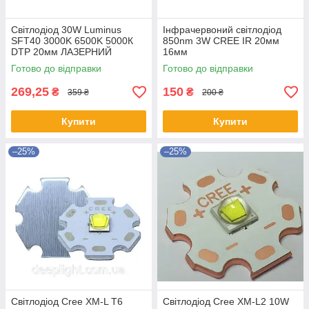
Світлодіод 30W Luminus
Інфрачервоний світлодіод
SFT40 3000K 6500K 5000К
850nm 3W CREE IR 20мм
DTP 20мм ЛАЗЕРНИЙ
16мм
Готово до відправки
Готово до відправки
269,25
150
₴
₴
359 ₴
200 ₴
Купити
Купити
–25%
–25%
Світлодіод Cree XM-L T6
Світлодіод Cree XM-L2 10W