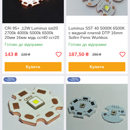
CRi 95+ ,12W Luminus sst20
Luminus SST 40 5000К 6500К
2700k 4000k 5000k 6500k
с медной платой DTP 16mm
20мм 16мм мідь сст40 сст20
Sofirn Fenix Wurkkos
Готово до відправки
Готово до відправки
143
187,50
₴
₴
220 ₴
250 ₴
Купити
Купити
–25%
–25%